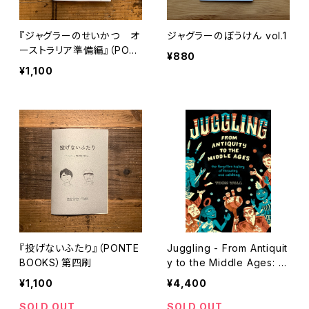
『ジャグラーのせいかつ オ
ジャグラーのぼうけん vol.1
ーストラリア準備編』（PON
¥880
TE BOOKS）
¥1,100
『投げないふたり』（PONTE
Juggling - From Antiquit
BOOKS）第四刷
y to the Middle Ages: th
e forgotten history of th
¥1,100
¥4,400
rowing and catching
SOLD OUT
SOLD OUT