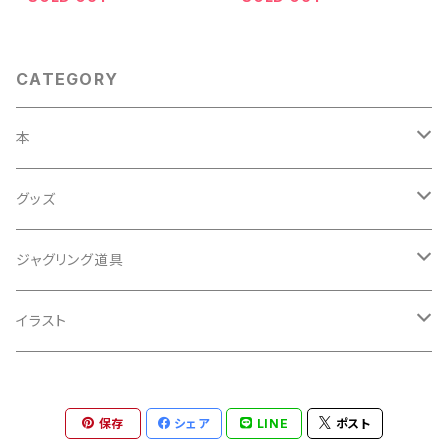
CATEGORY
本
雑誌
グッズ
単行本
Tシャツ
ジャグリング道具
バッジ
専用ポーチ
イラスト
直筆 絵葉書
保存
シェア
LINE
ポスト
Delivery