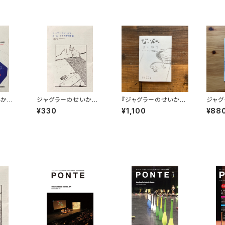
いか
ジャグラーのせいか
『ジャグラーのせいか
ジャグ
ア紀行
つ オーストラリア旅行
つ オーストラリア準備
ol.1
¥330
¥1,100
¥88
前編
編』（PONTE BOOKS）