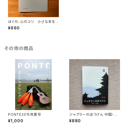
ほぐせ、心のコリ 小さな本を作
る効用
¥660
その他の商品
PONTE2015年夏号
ジャグラーのぼうけん 中国・大
理編
¥1,000
¥880