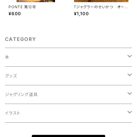
PONTE 第12号
『ジャグラーのせいかつ オース
トラリア準備編』（PONTE BOO
¥600
¥1,100
KS）
CATEGORY
本
雑誌
グッズ
単行本
Tシャツ
ジャグリング道具
バッジ
専用ポーチ
イラスト
直筆 絵葉書