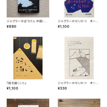
ジャグラーのぼうけん 中国・大
ジャグラーのせいかつ オース
理編
トラリア紀行編
¥880
¥1,100
『絵を描くこと』
ジャグラーのせいかつ オース
トラリア旅行前編
¥1,100
¥330