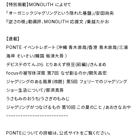
【特別掲載】MONOLITH によせて
「オーガニックジャグリングという隠れた基盤」/安田尚央
『逆さの樹』動画評、MONOLITH 応援文 /乗越たかお
【連載】
PONTE イベントレポート（沖縄 青木直哉/香港 青木直哉/三浦
海岸 そいそい/韓国 板津大吾 ）
デビステのてんぷら とりあえず枝豆(前編)/きんまめ
focusの被写体深度 第7回 なぜ創るのか/関矢昌宏
ジャグリングのある風景(改題) 第5回 フェリーでのジャグリング
ショー生活について/那須真吾
うさもみのおうち/うさぎのもみじ
ジャグリングがつなげるもの 第10回 この夏のこと /あおきなおや
ｰｰｰｰｰｰｰｰｰｰｰｰｰｰｰｰｰｰｰｰｰｰｰｰｰｰ
PONTEについての詳細は、公式サイトをご覧ください。