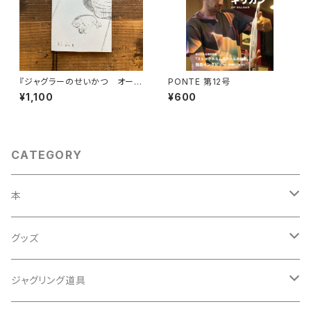
『ジャグラーのせいかつ オース
PONTE 第12号
トラリア準備編』（PONTE BOO
¥1,100
¥600
KS）
CATEGORY
本
雑誌
グッズ
単行本
Tシャツ
ジャグリング道具